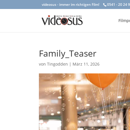
videosus - immer im richtigen Film!
0541 - 20 24 
Filmp
Family_Teaser
von
Tingodden
|
März 11, 2026