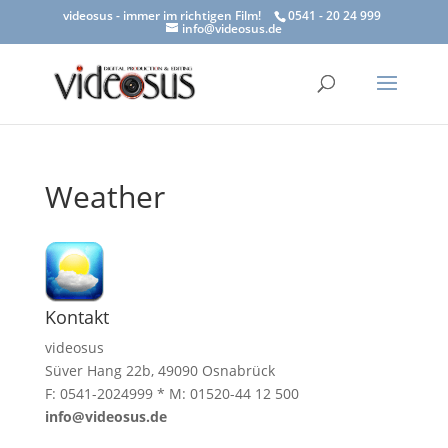
videosus - immer im richtigen Film!
0541 - 20 24 999
info@videosus.de
Weather
Kontakt
videosus
Süver Hang 22b, 49090 Osnabrück
F: 0541-2024999 * M: 01520-44 12 500
info@videosus.de