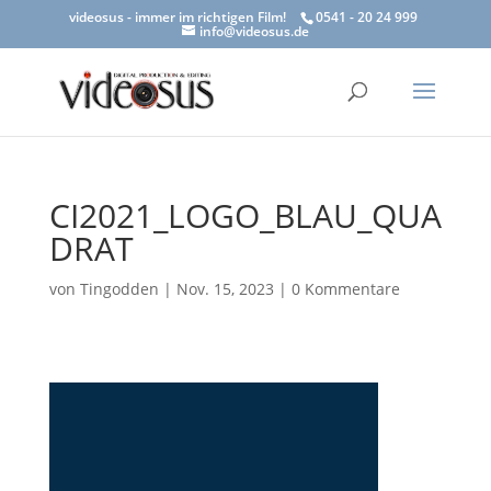
videosus - immer im richtigen Film!
0541 - 20 24 999
info@videosus.de
CI2021_LOGO_BLAU_QUA
DRAT
von
Tingodden
|
Nov. 15, 2023
|
0 Kommentare