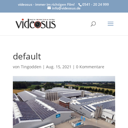
videosus - immer im richtigen Film!
0541 - 20 24 999
info@videosus.de
default
von
Tingodden
|
Aug. 15, 2021
|
0 Kommentare