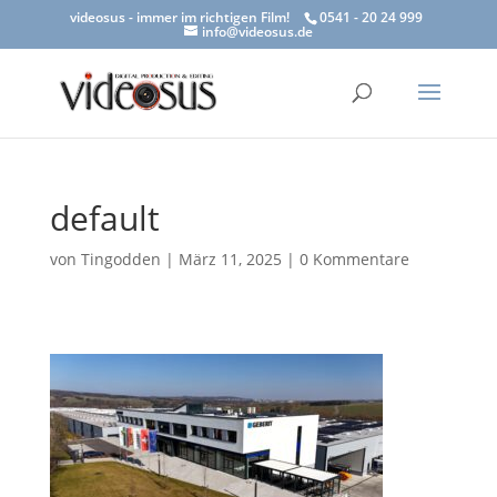
videosus - immer im richtigen Film!
0541 - 20 24 999
info@videosus.de
default
von
Tingodden
|
März 11, 2025
|
0 Kommentare