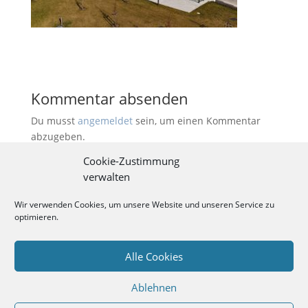
Kommentar absenden
Du musst
angemeldet
sein, um einen Kommentar
abzugeben.
Cookie-Zustimmung
verwalten
Kontakt
videosus
Wir verwenden Cookies, um unsere Website und unseren Service zu
Süver Hang 22b, 49090 Osnabrück
optimieren.
F: 0541-2024999 * M: 01520-44 12 500
info@videosus.de
Alle Cookies
Ablehnen