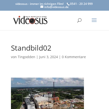
videosus - immer im richtigen Film!
0541 - 20 24 999
info@videosus.de
Standbild02
von
Tingodden
|
Juni 3, 2024
|
0 Kommentare