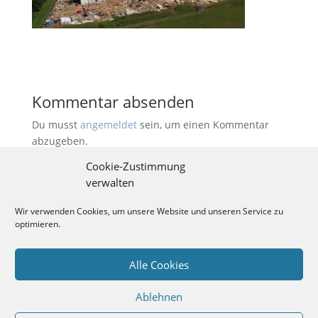
Kommentar absenden
Du musst
angemeldet
sein, um einen Kommentar
abzugeben.
Cookie-Zustimmung
verwalten
Kontakt
videosus
Wir verwenden Cookies, um unsere Website und unseren Service zu
Süver Hang 22b, 49090 Osnabrück
optimieren.
F: 0541-2024999 * M: 01520-44 12 500
info@videosus.de
Alle Cookies
Ablehnen